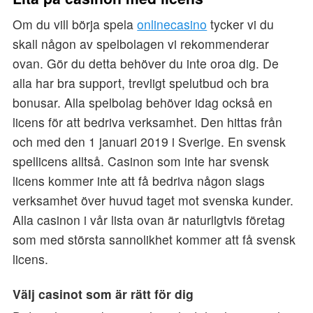
Om du vill börja spela
onlinecasino
tycker vi du
skall någon av spelbolagen vi rekommenderar
ovan. Gör du detta behöver du inte oroa dig. De
alla har bra support, trevligt spelutbud och bra
bonusar. Alla spelbolag behöver idag också en
licens för att bedriva verksamhet. Den hittas från
och med den 1 januari 2019 i Sverige. En svensk
spellicens alltså. Casinon som inte har svensk
licens kommer inte att få bedriva någon slags
verksamhet över huvud taget mot svenska kunder.
Alla casinon i vår lista ovan är naturligtvis företag
som med största sannolikhet kommer att få svensk
licens.
Välj casinot som är rätt för dig